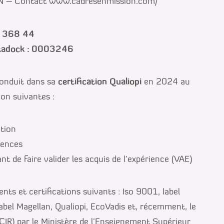
 – Contact www.cadresenmission.com/
06 368 44
atadock : 0003246
onduit dans sa
certification Qualiopi
en 2024 au
ion suivantes :
ation
tences
nt de faire valider les acquis de l’expérience (VAE)
ts et certifications suivants : Iso 9001, label
label Magellan, Qualiopi, EcoVadis et, récemment, le
CIR) par le Ministère de l’Enseignement Supérieur