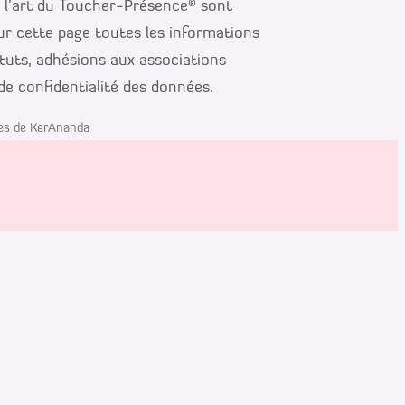
, l’art du Toucher-Présence® sont
ur cette page toutes les informations
atuts, adhésions aux associations
 de confidentialité des données.
les de KerAnanda