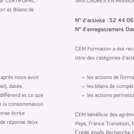
par CERTIFOPAC
SAS CADRES EN MISSION
on et Bilans de
N° d’activité : 52 44 
N° d’enregistrement D
CEM Formation a été rec
titre des catégories d’act
 après nous avoir
les actions de form
el), datée,
les bilans de compé
différend et ce que
les actions permetta
de la consommation
onse écrite
CEM bénéficie des agrémen
 de réponse deux
Peps, France Transition, 
Crédit Impôt Recherche (