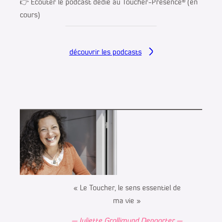
👉 Écouter le podcast dédié au Toucher-Présence® (en
cours)
découvrir les podcasts
« Le Toucher, le sens essentiel de
ma vie »
— Juliette Grollimund
Depoorter
—