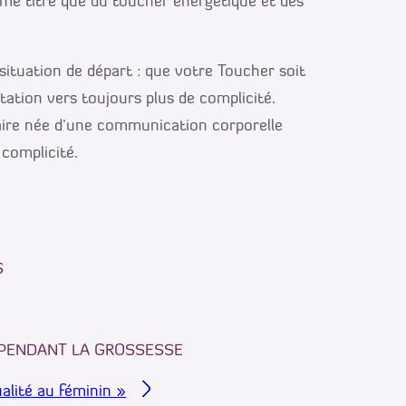
ême titre que du toucher énergétique et des
ituation de départ : que votre Toucher soit
tation vers toujours plus de complicité.
aire née d’une communication corporelle
 complicité.
S
 PENDANT LA GROSSESSE
alité au féminin »