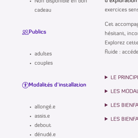
d’exploration
Non disponible en bon
exercices sens
cadeau
Cet accompagn
Publics
hésitant, inco
Explorez cett
fluide : accéd
adultes
couples
LE PRINCI
Modalités d’installation
LES MODA
LES BIENF
allongé.e
assis.e
LES BIENF
debout
dénudé.e